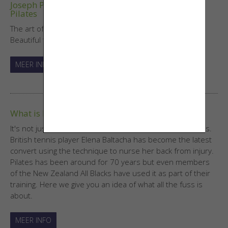
Joseph Pilates "The Art Of Control" by Bluebird
Pilates
The art of control, the art of Pilates op de Reformer.
Beautiful to see!
MEER INFO
What is Pilates all about?
It's not just Madonna and Liz Hurley who are doing Pilates.
British tennis player Elena Baltacha has become the latest
convert using the technique to nurse her back from injury.
Pilates has been around for 70 years but even members
of the New Zealand All Blacks have used it as part of their
training. Here we give you an idea of what all the fuss is
about.
MEER INFO