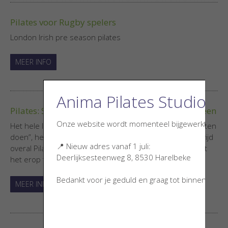
Pilates voor Rugby spelers
London Irish pre season pilates
MEER INFO
Anima Pilates Studio ve
Pilates: Sterke Kern en Slanke Spieren voor Iedereen
Onze website wordt momenteel bijgewerkt.
Het hele land, de hele wereld, zou mijn oefeningen moeten
doen”, heeft Joseph Pilates eens gezegd. Nu er wereldwijd
📍 Nieuw adres vanaf 1 juli:
overal Pilates studios en Pilates klassen opduiken begint
Deerlijksesteenweg 8, 8530 Harelbeke
het erop te lijken dat deze wens van de...
Bedankt voor je geduld en graag tot binnenkort! 
MEER INFO